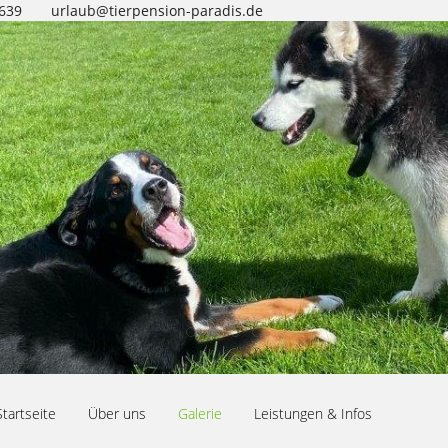
0639
urlaub@tierpension-paradis.de
Startseite
Über uns
Galerie
Leistungen & Infos