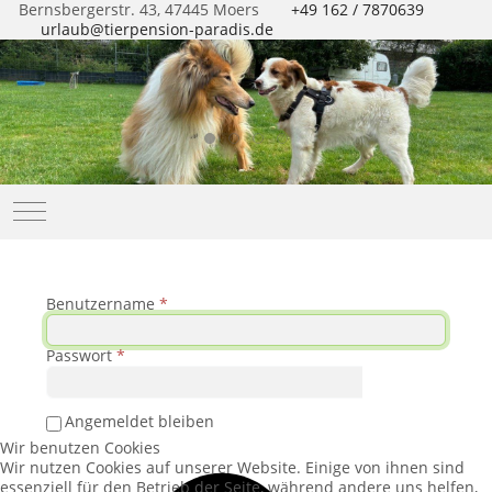
Bernsbergerstr. 43, 47445 Moers
+49 162 / 7870639
urlaub@tierpension-paradis.de
Mobile Menu Toggle
Benutzername
*
Passwort
*
Passwort a
Angemeldet bleiben
Wir benutzen Cookies
Wir nutzen Cookies auf unserer Website. Einige von ihnen sind
essenziell für den Betrieb der Seite, während andere uns helfen,